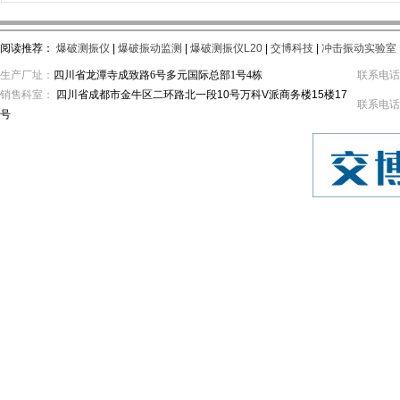
阅读推荐：
爆破测振仪
|
爆破振动监测
|
爆破测振仪L20
|
交博科技
|
冲击振动实验室
生产厂址：
四川省龙潭寺成致路6号多元国际总部1号4栋
联系电话： 
销售科室：
四川省成都市金牛区二环路北一段10号万科V派商务楼15楼17
联系电话： 
号