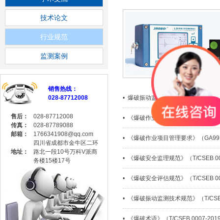
交博科技2019年春节放假公告
- 2019-01-30 发布
技术论文
交博科技2019年元旦放假公告
- 2018-12-29 发布
行业规范
基于爆破测振仪到安全监测至自动化监测助力客户高效准确的监测
- 2
监测案例
销售热线：
028-87712008
• 爆破振动监测标准汇总
售后：
028-87712008
• 《爆破作业人员资格条件和管理要求》
传真：
028-87789088
邮箱：
1766341908@qq.com
• 《爆破作业项目管理要求》（GA991
四川省成都市金牛区二环
地址：
路北一段10号万科V派商
• 《爆破安全监理规范》（T/CSEB 00
务楼15楼17号
• 《爆破安全评估规范》（T/CSEB 00
• 《爆破振动监测技术规范》（T/CSEB
• 《爆破术语》（T/CSEB 0007-201