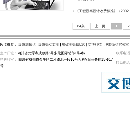
• 《工程勘察设计收费标准》（2002
64条
上一页
1
2
阅读推荐：
爆破测振仪
|
爆破振动监测
|
爆破测振仪L20
|
交博科技
|
冲击振动实验室
生产厂址：
四川省龙潭寺成致路6号多元国际总部1号4栋
联系电话： 
销售科室：
四川省成都市金牛区二环路北一段10号万科V派商务楼15楼17
联系电话： 
号